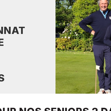
NNAT
E
2
S