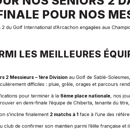
UR NOS SENIORS 2 D
FINALE POUR NOS MES
s 2 du Golf International d’Arcachon engagées aux Champi
RMI LES MEILLEURES ÉQUI
s 2 Messieurs – 1ère Division
au Golf de Sablé-Solesmes, 
lièrement difficiles : pluie, grêle, orages et parcours rend
ications pour terminer à la
6ème place nationale
, nos jo
etrouver en demi-finale l’équipe de Chiberta, tenante du t
n s’incline finalement
2 matchs à 1
face à l’une des référe
ub de confirmer son maintien parmi l’élite française et ill