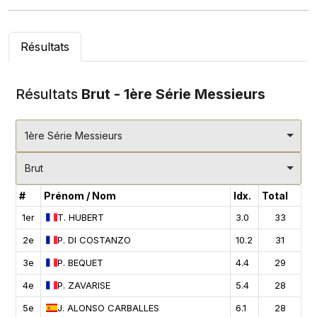
Résultats
Résultats
Brut - 1ère Série Messieurs
1ère Série Messieurs
Brut
#
Prénom / Nom
Idx.
Total
1er
T.
HUBERT
3.0
33
2e
P.
DI COSTANZO
10.2
31
3e
P.
BEQUET
4.4
29
4e
P.
ZAVARISE
5.4
28
5e
J.
ALONSO CARBALLES
6.1
28