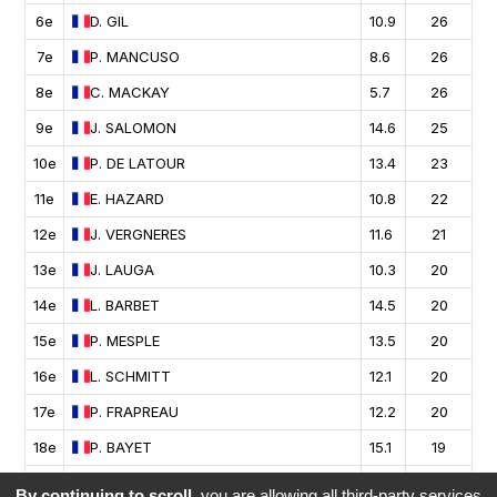
6e
D.
GIL
10.9
26
7e
P.
MANCUSO
8.6
26
8e
C.
MACKAY
5.7
26
9e
J.
SALOMON
14.6
25
10e
P.
DE LATOUR
13.4
23
11e
E.
HAZARD
10.8
22
12e
J.
VERGNERES
11.6
21
13e
J.
LAUGA
10.3
20
14e
L.
BARBET
14.5
20
15e
P.
MESPLE
13.5
20
16e
L.
SCHMITT
12.1
20
17e
P.
FRAPREAU
12.2
20
18e
P.
BAYET
15.1
19
19e
I.
ESPANA
10.2
0
By continuing to scroll,
you are allowing all third-party services